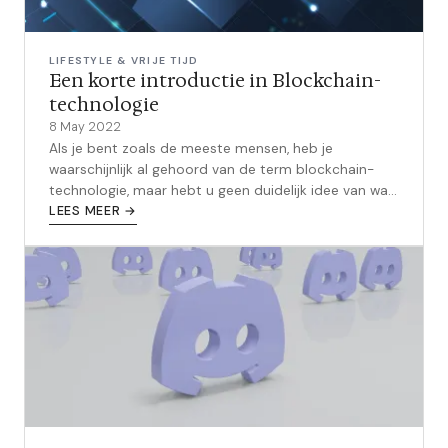
LIFESTYLE & VRIJE TIJD
Een korte introductie in Blockchain-
technologie
8 May 2022
Als je bent zoals de meeste mensen, heb je
waarschijnlijk al gehoord van de term blockchain-
technologie, maar hebt u geen duidelijk idee van wat
het is. Maak je geen zorgen, je ben...
LEES MEER →