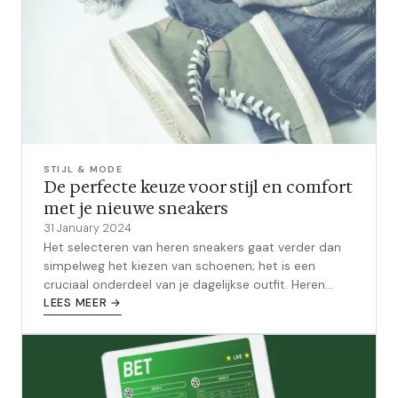
STIJL & MODE
De perfecte keuze voor stijl en comfort
met je nieuwe sneakers
31 January 2024
Het selecteren van heren sneakers gaat verder dan
simpelweg het kiezen van schoenen; het is een
cruciaal onderdeel van je dagelijkse outfit. Heren
sneakers zijn niet alleen een mod...
LEES MEER →