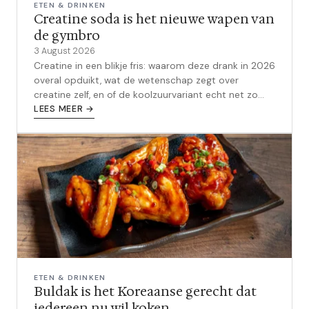
ETEN & DRINKEN
Creatine soda is het nieuwe wapen van
de gymbro
3 August 2026
Creatine in een blikje fris: waarom deze drank in 2026
overal opduikt, wat de wetenschap zegt over
creatine zelf, en of de koolzuurvariant echt net zo
goed werkt als het klassieke poeder.
LEES MEER →
ETEN & DRINKEN
Buldak is het Koreaanse gerecht dat
iedereen nu wil koken