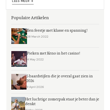
klein meisje. Geen...
LEES MEER →
Populaire Artikelen
Een feestje met klasse en spanning!
28 March 2022
Pieken met Keno in het casino!
4 May 2022
5 baardstijlen die je overal gaat zien in
2026
9 April 2026
Het luchtige zomerpak staat je beter dan je
denkt