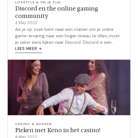
LIFESTYLE & VRIJE TIJD
Discord en the online gaming
community
4 May 2022
Als je op zoek bent naar een manier om je online
game-ervaring naar een hoger niveau te tillen, moet
je zeker eens kijken naar Discord. Discord is een
gratis spraak en tekst chat a...
LEES MEER →
CASINO & GOKKEN
Pieken met Keno in het casino!
4 May 2022