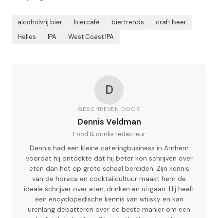
alcoholvrij bier
biercafé
biertrends
craft beer
Helles
IPA
West Coast IPA
D
GESCHREVEN DOOR
Dennis Veldman
Food & drinks redacteur
Dennis had een kleine cateringbusiness in Arnhem
voordat hij ontdekte dat hij beter kon schrijven over
eten dan het op grote schaal bereiden. Zijn kennis
van de horeca en cocktailcultuur maakt hem de
ideale schrijver over eten, drinken en uitgaan. Hij heeft
een encyclopedische kennis van whisky en kan
urenlang debatteren over de beste manier om een