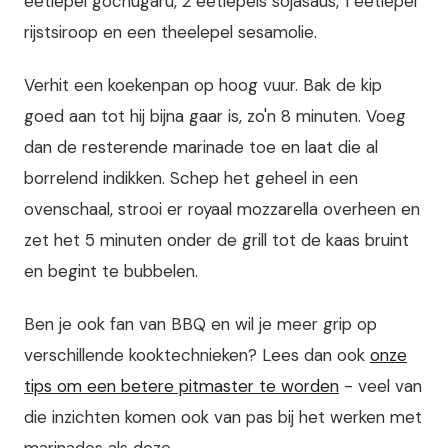
eetlepel gochugaru, 2 eetlepels sojasaus, 1 eetlepel
rijstsiroop en een theelepel sesamolie.
Verhit een koekenpan op hoog vuur. Bak de kip
goed aan tot hij bijna gaar is, zo'n 8 minuten. Voeg
dan de resterende marinade toe en laat die al
borrelend indikken. Schep het geheel in een
ovenschaal, strooi er royaal mozzarella overheen en
zet het 5 minuten onder de grill tot de kaas bruint
en begint te bubbelen.
Ben je ook fan van BBQ en wil je meer grip op
verschillende kooktechnieken? Lees dan ook
onze
tips om een betere pitmaster te worden
- veel van
die inzichten komen ook van pas bij het werken met
marinades als deze.