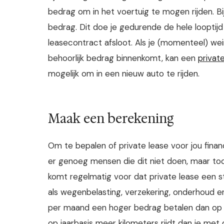
bedrag om in het voertuig te mogen rijden. Bi
bedrag. Dit doe je gedurende de hele looptij
leasecontract afsloot. Als je (momenteel) we
behoorlijk bedrag binnenkomt, kan een
privat
mogelijk om in een nieuw auto te rijden.
Maak een berekening
Om te bepalen of private lease voor jou financ
er genoeg mensen die dit niet doen, maar toc
komt regelmatig voor dat private lease een 
als wegenbelasting, verzekering, onderhoud en
per maand een hoger bedrag betalen dan op vo
op jaarbasis meer kilometers rijdt dan je met