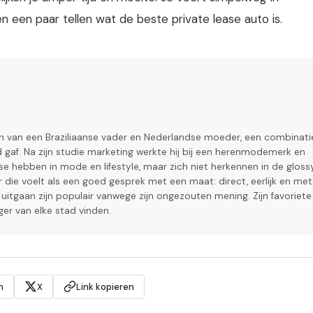
n een paar tellen wat de beste private lease auto is.
on van een Braziliaanse vader en Nederlandse moeder, een combinati
 gaf. Na zijn studie marketing werkte hij bij een herenmodemerk en
e hebben in mode en lifestyle, maar zich niet herkennen in de gloss
 die voelt als een goed gesprek met een maat: direct, eerlijk en met
en uitgaan zijn populair vanwege zijn ongezouten mening. Zijn favoriete
ger van elke stad vinden.
n
X
Link kopieren