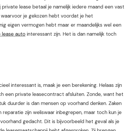
j private lease betaal je namelijk iedere maand een vast
d waarvoor je gekozen hebt voordat je het
inig eigen vermogen hebt maar er maandelijks wel een
e lease auto
interessant zijn. Het is dan namelijk toch
ieel interessant is, maak je een berekening. Helaas zijn
h een private leasecontract afsluiten. Zonde, want het
stuk duurder is dan mensen op voorhand denken. Zaken
 reparatie zijn weliswaar inbegrepen, maar toch kun je
orhand gedacht. Dit is bijvoorbeeld het geval als je
 de leasemaatschappij hebt afgesproken. Zij brengen