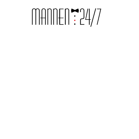
LIFESTYLE & VRIJE TIJD
Is private lease fi
aantrekkelijk?
29 June 2022
·
3 min leestijd