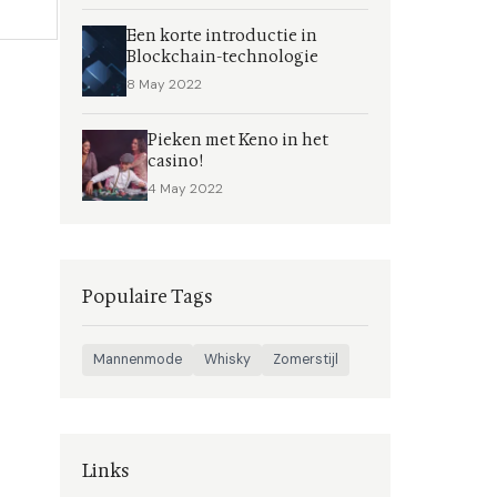
s, en
Een korte introductie in
r de
Blockchain-technologie
8 May 2022
Pieken met Keno in het
casino!
4 May 2022
Populaire Tags
Mannenmode
Whisky
Zomerstijl
Links