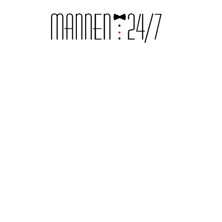
RELATIES & DATING
Genees dat gebrok
sneller
Dus je bent gedumpt en de wereld is aan zijn einde 
actie! Je kunt niet de hele dag in bed blijven liggen, 
ee...