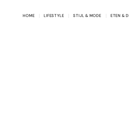
HOME
LIFESTYLE
STIJL & MODE
ETEN & D
en hart wat
gekomen. Het is tijd voor
snikkend in je kussen als