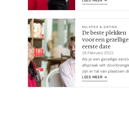
LEES MEER →
in je kussen als een klein
meisje. Geen...
RELATIES & DATING
De beste plekken
voor een gezellige
eerste date
26 February 2022
Als je een gezellige eerst
afspraak wilt doorbrenge
zijn er tal van plaatsen d
perfecte gelegenheid bi
LEES MEER →
Warme en uitnodigende c
intieme wijnbars, of zelfs 
eigen...