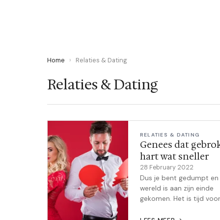
LEES ARTIKEL →
Home
›
Relaties & Dating
Relaties & Dating
RELATIES & DATING
Genees dat gebro
hart wat sneller
28 February 2022
Dus je bent gedumpt en
wereld is aan zijn einde
gekomen. Het is tijd voo
actie! Je kunt niet de he
in bed blijven liggen, sni