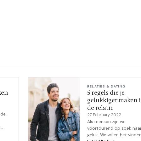
RELATIES & DATING
ken
5 regels die je
gelukkiger maken 
de relatie
 de
27 February 2022
Als mensen zijn we
r
voortdurend op zoek naa
le dag
geluk. We willen het vinden
kkend