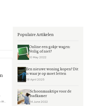
Populaire Artikelen
Online een gokje wagen:
Veilig of niet?
10 May 2022
Een nieuwe woning kopen? Dit
is waar je op moet letten
in
28 April 2025
Schoonmaaktips voor de
badkamer
r
 in
14 June 2022